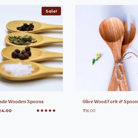
Sale!
ade Wooden Spoons
Olive Wood Fork & Spoon
24.00
₹
16.00
Rated
5.00
out of 5