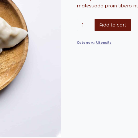
malesuada proin libero n
Versatile
Add to cart
Walnut
Wood
Category:
Utensils
Plate
quantity