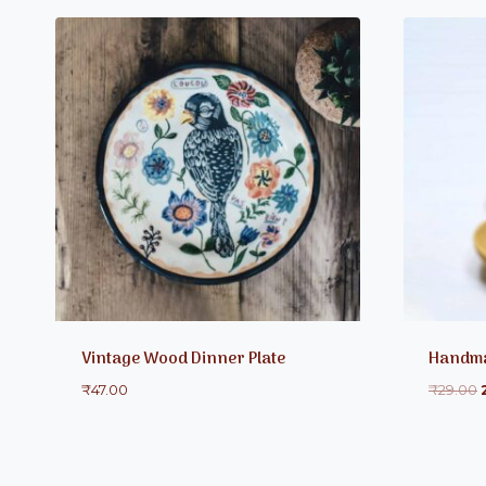
Vintage Wood Dinner Plate
Handm
₹
47.00
₹
29.00