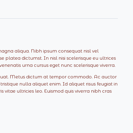
 magna aliqua. Nibh ipsum consequat nisl vel
platea dictumst. In nisl nisi scelerisque eu ultrices
 venenatis urna cursus eget nunc scelerisque viverra.
sequat. Metus dictum at tempor commodo. Ac auctor
stique nulla aliquet enim. Id aliquet risus feugiat in
itae ultricies leo. Euismod quis viverra nibh cras