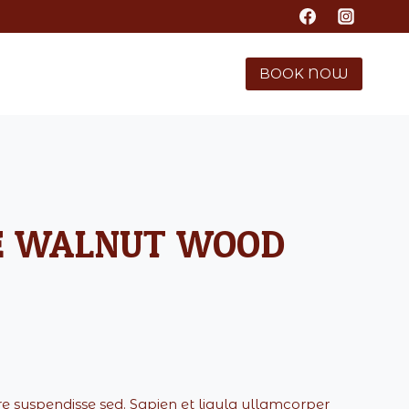
TARIFF
GALLERY
CONTACT US
BOOK NOW
E WALNUT WOOD
re suspendisse sed. Sapien et ligula ullamcorper