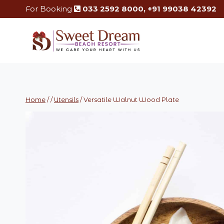
Skip
For Booking
033 2592 8000, +91 99038 42392
to
content
Home
/
/
Utensils
/
Versatile Walnut Wood Plate