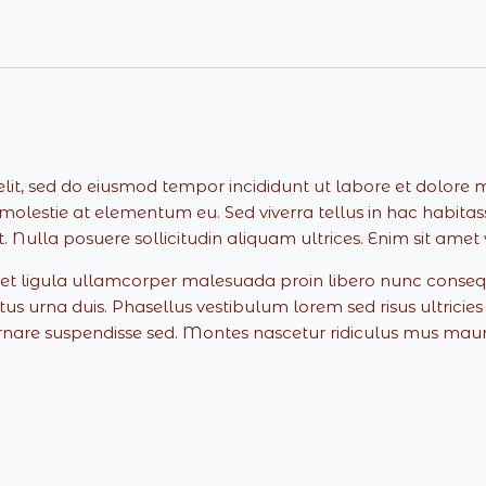
elit, sed do eiusmod tempor incididunt ut labore et dolore
lestie at elementum eu. Sed viverra tellus in hac habitasse 
 Nulla posuere sollicitudin aliquam ultrices. Enim sit amet
en et ligula ullamcorper malesuada proin libero nunc con
urna duis. Phasellus vestibulum lorem sed risus ultricies tri
nare suspendisse sed. Montes nascetur ridiculus mus mauris v